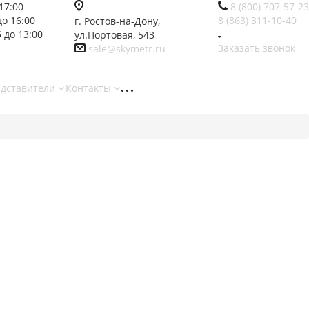
17:00
8 (800) 707-57-23
до 16:00
8 (863) 311-10-40
г. Ростов-на-Дону,
 до 13:00
ул.Портовая, 543
Заказать звонок
sale@skymetr.ru
едставители
Контакты