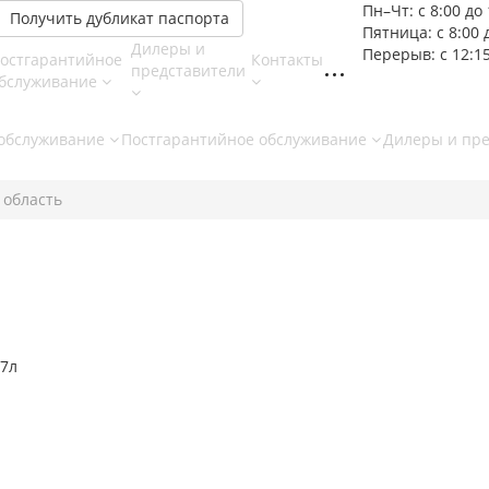
Пн–Чт: с 8:00 до 
Получить дубликат паспорта
Пятница: с 8:00 
Дилеры и
Перерыв: с 12:15
остгарантийное
Контакты
представители
бслуживание
 обслуживание
Постгарантийное обслуживание
Дилеры и пр
 область
ь
17л