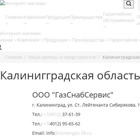
Гарантийное
Главная
Компания
Продукция
Преимущества
П
обслуживание
о
лавная
Компания
Продукция
Преимущества
Гарантийное
Главная
Наши дилеры и представители
Калинигградская
Калинигградская област
ООО "ГазСнабСервис"
г. Калининград, ул. Ст. Лейтенанта Сибирякова, 
Тел.:
+7(4012)
37-61-39
Тел.:
+7(
4012) 95-65-62
Email: info
@immergas-39.ru