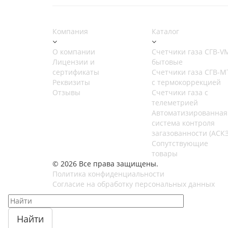
Компания
Каталог
О компании
Счетчики газа СГВ-V
Лицензии и
бытовые
сертификаты
Счетчики газа СГВ-М
Реквизиты
с термокоррекцией
Отзывы
Счетчики газа с
телеметрией
Автоматизированная
система контроля
загазованности (АСКЗ
Сопутствующие
товары
© 2026 Все права защищены.
Политика конфиденциальности
Согласие на обработку персональных данных
Найти