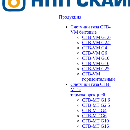
Продукция
Счетчики газа СГВ-
VM бытовые
СГВ-VM G1.6
СГВ-VM G2.5
СГВ-VM G4
СГВ-VM G6
СГВ-VM G10
СГВ-VM G16
СГВ-VM G25
СГВ-VM
горизонтальный
Счетчики газа СГВ-
МТ с
термокоррекцией
СГВ-МТ G1.6
СГВ-МТ G2.5
СГВ-МТ G4
СГВ-МТ G6
СГВ-МТ G10
СГВ-МТ G16