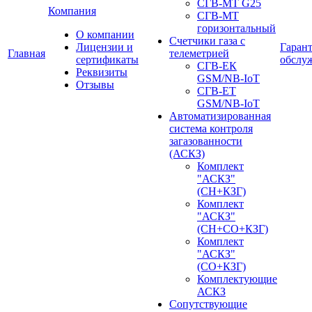
СГВ-МТ G25
Компания
СГВ-MT
горизонтальный
О компании
Счетчики газа с
Лицензии и
Гаран
Главная
телеметрией
сертификаты
обслу
СГВ-ЕК
Реквизиты
GSM/NB-IoT
Отзывы
СГВ-ЕТ
GSM/NB-IoT
Автоматизированная
система контроля
загазованности
(АСКЗ)
Комплект
"АСКЗ"
(СН+КЗГ)
Комплект
"АСКЗ"
(СН+СО+КЗГ)
Комплект
"АСКЗ"
(СО+КЗГ)
Комплектующие
АСКЗ
Сопутствующие