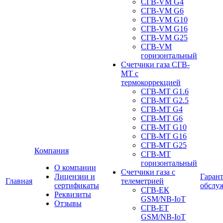
СГВ-VM G4
СГВ-VM G6
СГВ-VM G10
СГВ-VM G16
СГВ-VM G25
СГВ-VM
горизонтальный
Счетчики газа СГВ-
МТ с
термокоррекцией
СГВ-МТ G1.6
СГВ-МТ G2.5
СГВ-МТ G4
СГВ-МТ G6
СГВ-МТ G10
СГВ-МТ G16
СГВ-МТ G25
Компания
СГВ-MT
горизонтальный
О компании
Счетчики газа с
Лицензии и
Гаран
Главная
телеметрией
сертификаты
обслу
СГВ-ЕК
Реквизиты
GSM/NB-IoT
Отзывы
СГВ-ЕТ
GSM/NB-IoT