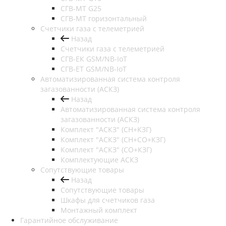
СГВ-МТ G25
СГВ-MT горизонтальный
Счетчики газа с телеметрией
Назад
Счетчики газа с телеметрией
СГВ-ЕК GSM/NB-IoT
СГВ-ЕТ GSM/NB-IoT
Автоматизированная система контроля
загазованности (АСКЗ)
Назад
Автоматизированная система контроля
загазованности (АСКЗ)
Комплект "АСКЗ" (СН+КЗГ)
Комплект "АСКЗ" (СН+СО+КЗГ)
Комплект "АСКЗ" (СО+КЗГ)
Комплектующие АСКЗ
Сопутствующие товары
Назад
Сопутствующие товары
Шкафы для счетчиков газа
Монтажный комплект
Гарантийное обслуживание