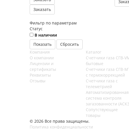
Зака
Заказать
Фильтр по параметрам
Статус
В наличии
Сбросить
Компания
Каталог
О компании
Счетчики газа СГВ-V
Лицензии и
бытовые
сертификаты
Счетчики газа СГВ-М
Реквизиты
с термокоррекцией
Отзывы
Счетчики газа с
телеметрией
Автоматизированная
система контроля
загазованности (АСКЗ
Сопутствующие
товары
© 2026 Все права защищены.
Политика конфиденциальности