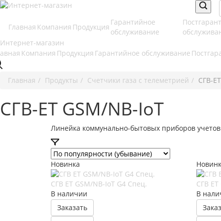
Гарантийное
Постгаран
Главная
Компания
Продукция
обслуживание
обслужива
лавная
Компания
Продукция
Гарантийное обслуживание
Постгар
Главная
Продукты
Счетчики газа с телеметрией
СГВ-Е
СГВ-ЕТ GSM/NB-IoT
Линейка коммунально-бытовых приборов учетов 
Новинка
Новин
СГВ ЕT GSM/NB-IoT G4 Спец.
СГВ ЕT
В наличии
В нали
Заказать
Зака