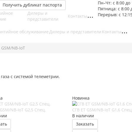
Пн–Чт: с 8:00 до 
Получить дубликат паспорта
Пятница: с 8:00 
тийное
Дилеры и
Перерыв: с 12:15
Контакты
ние
представители
антийное обслуживание
Дилеры и представители
Контакты
Т GSM/NB-IoT
газа с системой телеметрии.
ка
Новинка
 GSM/NB-IoT G2,5 Спец.
СГВ ЕT GSM/NB-IoT G1,6 Спец
чии
В наличии
зать
Заказать