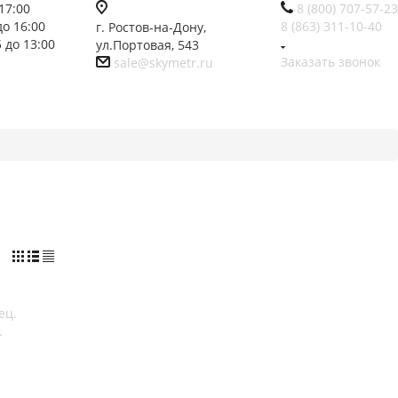
17:00
8 (800) 707-57-23
до 16:00
8 (863) 311-10-40
г. Ростов-на-Дону,
 до 13:00
ул.Портовая, 543
Заказать звонок
sale@skymetr.ru
.