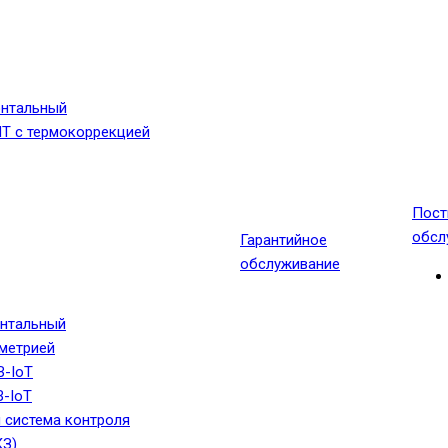
онтальный
МТ с термокоррекцией
Пост
обсл
Гарантийное
обслуживание
онтальный
еметрией
B-IoT
-IoT
 система контроля
КЗ)