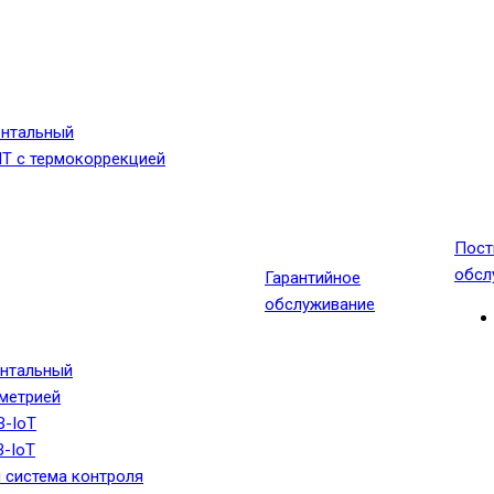
онтальный
МТ с термокоррекцией
Пост
обсл
Гарантийное
обслуживание
онтальный
еметрией
B-IoT
-IoT
 система контроля