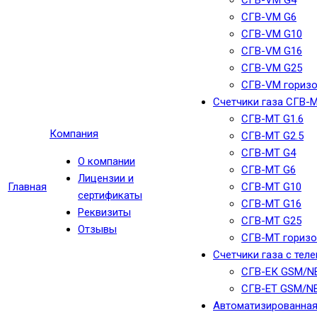
СГВ-VM G4
СГВ-VM G6
СГВ-VM G10
СГВ-VM G16
СГВ-VM G25
СГВ-VM гориз
Счетчики газа СГВ-
СГВ-МТ G1.6
Компания
СГВ-МТ G2.5
СГВ-МТ G4
О компании
СГВ-МТ G6
Лицензии и
Главная
СГВ-МТ G10
сертификаты
СГВ-МТ G16
Реквизиты
СГВ-МТ G25
Отзывы
СГВ-MT гориз
Счетчики газа с тел
СГВ-ЕК GSM/N
СГВ-ЕТ GSM/NB
Автоматизированная