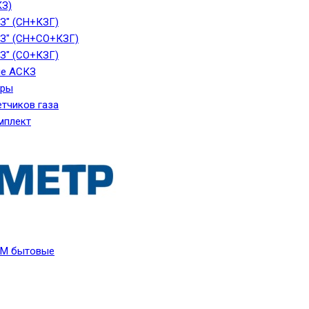
КЗ)
З" (СН+КЗГ)
З" (СН+СО+КЗГ)
З" (СО+КЗГ)
е АСКЗ
ары
тчиков газа
мплект
VM бытовые