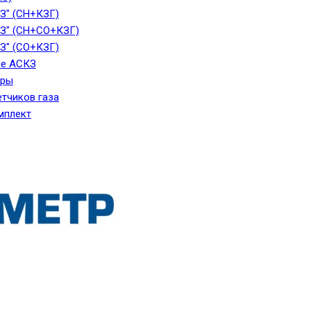
З" (СН+КЗГ)
З" (СН+СО+КЗГ)
З" (СО+КЗГ)
е АСКЗ
ары
тчиков газа
мплект