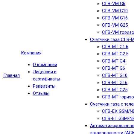
СГВ-VM G6
СГВ-VM G10
СГВ-VM G16
СГВ-VM G25
СГВ-VM гориз
Счетчики газа СГВ-
СГВ-МТ G1.6
Компания
СГВ-МТ G2.5
СГВ-МТ G4
О компании
СГВ-МТ G6
Лицензии и
Главная
СГВ-МТ G10
сертификаты
СГВ-МТ G16
Реквизиты
СГВ-МТ G25
Отзывы
СГВ-MT гориз
Счетчики газа с тел
СГВ-ЕК GSM/N
СГВ-ЕТ GSM/NB
Автоматизированная
загазованности (АС