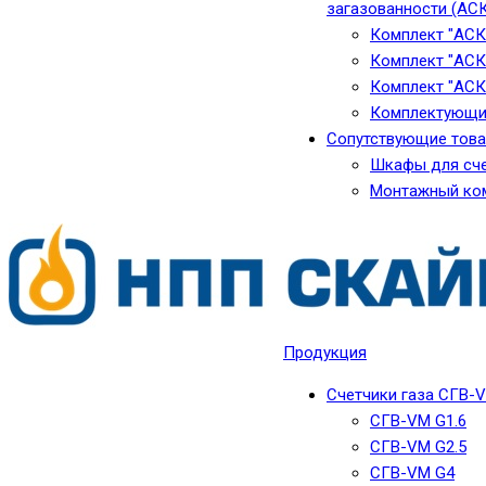
загазованности (АС
Комплект "АСК
Комплект "АСК
Комплект "АСК
Комплектующи
Сопутствующие тов
Шкафы для сче
Монтажный ко
Продукция
Счетчики газа СГВ-
СГВ-VM G1.6
СГВ-VM G2.5
СГВ-VM G4