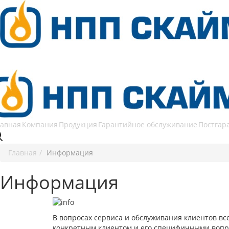
лавная
Компания
Продукция
Гарантийное обслуживание
Постгар
Главная
Информация
Информация
В вопросах сервиса и обслуживания клиентов все
конкретным клиентом и его специфичными вопрос