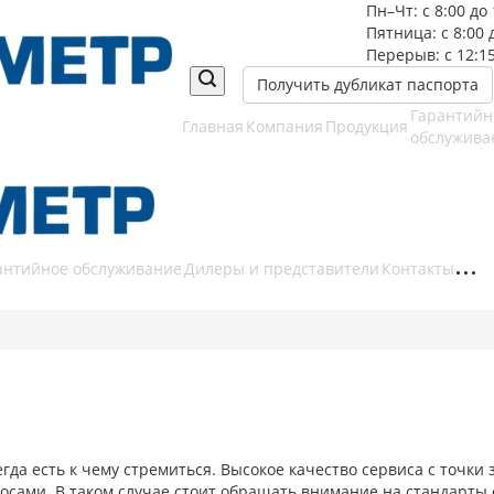
Пн–Чт: с 8:00 до 
Пятница: с 8:00 
Перерыв: с 12:15
Получить дубликат паспорта
Гарантийн
Главная
Компания
Продукция
обслужива
антийное обслуживание
Дилеры и представители
Контакты
гда есть к чему стремиться. Высокое качество сервиса с точки
ами. В таком случае стоит обращать внимание на стандарты о