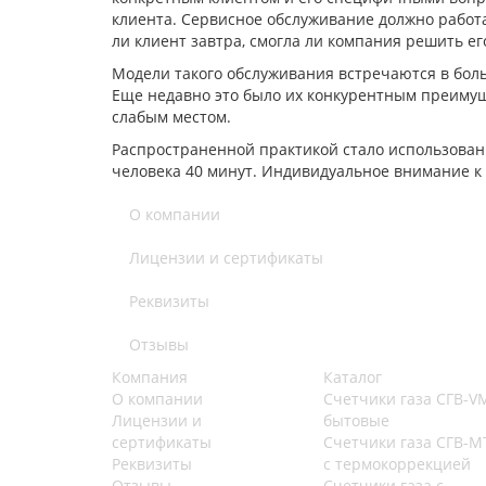
клиента. Сервисное обслуживание должно работат
ли клиент завтра, смогла ли компания решить ег
Модели такого обслуживания встречаются в боль
Еще недавно это было их конкурентным преимуще
слабым местом.
Распространенной практикой стало использован
человека 40 минут. Индивидуальное внимание к 
О компании
Лицензии и сертификаты
Реквизиты
Отзывы
Компания
Каталог
О компании
Счетчики газа СГВ-V
Лицензии и
бытовые
сертификаты
Счетчики газа СГВ-М
Реквизиты
с термокоррекцией
Отзывы
Счетчики газа с