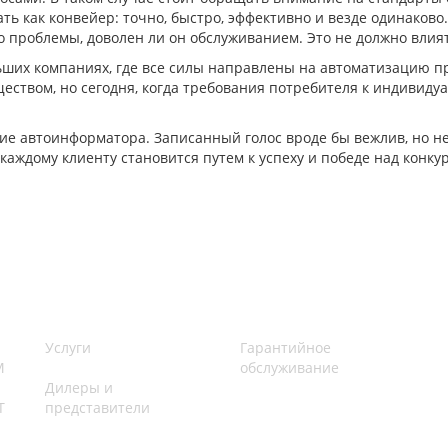
ь как конвейер: точно, быстро, эффективно и везде одинаково
о проблемы, доволен ли он обслуживанием. Это не должно влият
ших компаниях, где все силы направлены на автоматизацию про
ством, но сегодня, когда требования потребителя к индивидуа
ие автоинформатора. Записанный голос вроде бы вежлив, но н
каждому клиенту становится путем к успеху и победе над конку
Услуги
Гарантийное
M
обслуживание
Дилеры и
Т
представители