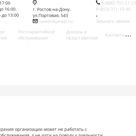
17:00
8 (800) 707-57-23
до 16:00
8 (863) 311-10-40
г. Ростов-на-Дону,
 до 13:00
ул.Портовая, 543
Заказать звонок
sale@skymetr.ru
ое
Постгарантийное
Дилеры и
Контакты
ние
обслуживание
представители
 зрения организации может не работать с
бслуживания, а не идти на поводу у лояльности